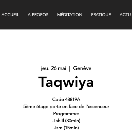
ACCUEIL
A PROPOS
MÉDITATION
PRATIQUE
ACTU
jeu. 26 mai
  |  
Genève
Taqwiya
Code 43819A
5ème étage porte en face de l'ascenceur
Programme:
-Tahlil (30min)
-Ism (15min)