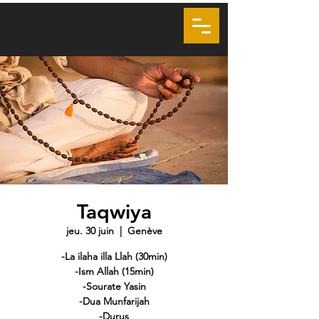
LA VOIE DU COEUR
SOUFISME GENÈVE
VSMS
Taqwiya
jeu. 30 juin
  |  
Genève
-La ilaha illa Llah (30min)
-Ism Allah (15min)
-Sourate Yasin
-Dua Munfarijah
-Durus