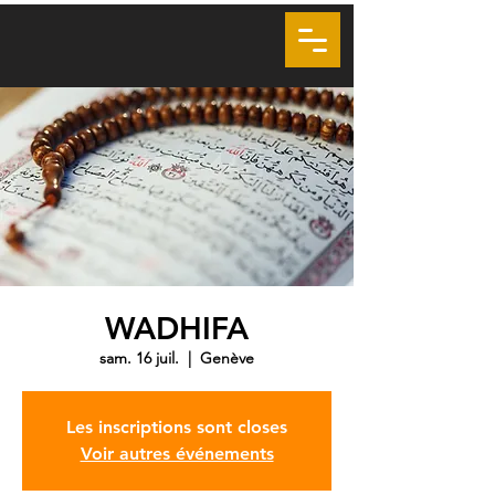
LA VOIE DU COEUR
SOUFISME GENÈVE
VSMS
WADHIFA
sam. 16 juil.
  |  
Genève
Les inscriptions sont closes
Voir autres événements