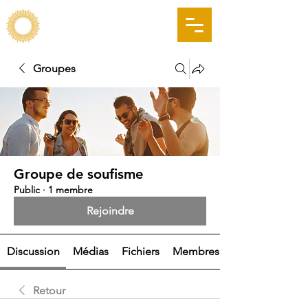
LA VOIE DU COEUR
SOUFISME GENÈVE
VSMS
Groupes
Groupe de soufisme
Public
·
1 membre
Rejoindre
Discussion
Médias
Fichiers
Membres
Retour